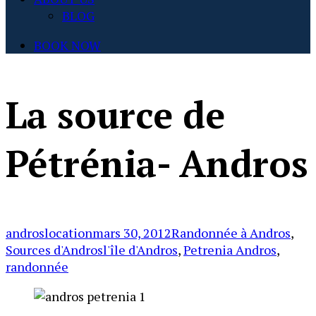
BLOG
BOOK NOW
La source de
Pétrénia- Andros
Author:
Posted
Categories:
androslocation
mars 30, 2012
Randonnée à Andros
,
on:
Tags:
Sources d'Andros
l'île d'Andros
,
Petrenia Andros
,
randonnée