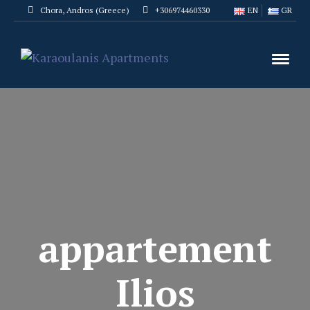
Chora, Andros (Greece)
+306974460330
EN
GR
appartement
Ilios