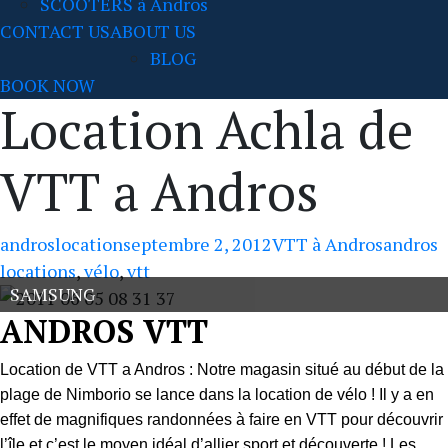
SCOOTERS à Andros
CONTACT US
ABOUT US
BLOG
BOOK NOW
Location Achla de
VTT a Andros
Author:
Posted
Categories:
Tags:
androslocation
septembre 2, 2012
VTT à Andros
andros
on:
locations
,
vélo
,
vtt
SAMSUNG
ANDROS VTT
Location de VTT a Andros : Notre magasin situé au début de la
plage de Nimborio se lance dans la location de vélo ! Il y a en
effet de magnifiques randonnées à faire en VTT pour découvrir
l’île et c’est le moyen idéal d’allier sport et découverte ! Les