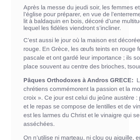
Après la messe du jeudi soir, les femmes et 
l’église pour préparer, en vue de l’enterrem
lit à baldaquin en bois, décoré d’une multit
lequel les fidèles viendront s’incliner.
C’est aussi le jour où la maison est décorée
rouge. En Grèce, les œufs teints en rouge fon
pascale et ont gardé leur importance ; ils s
place souvent au centre des brioches, tsou
Pâques Orthodoxes à Andros GRECE:
L
chrétiens commémorent la passion et la mort
croix ». Ce jour est celui du jeûne austèr
et le repas se compose de lentilles et de vin
est les larmes du Christ et le vinaigre qui s
asséchées.
On n’utilise ni marteau, ni clou ou aiguille,