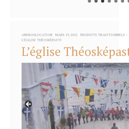
AUTHOR:
POSTED
CATEGORIES:
ANDROSLOCATION
MARS 19, 2012
PRODUITS TRADITIONNELS –
ON:
L’ÉGLISE THÉOSKÉPASTI
L’église Théosképas