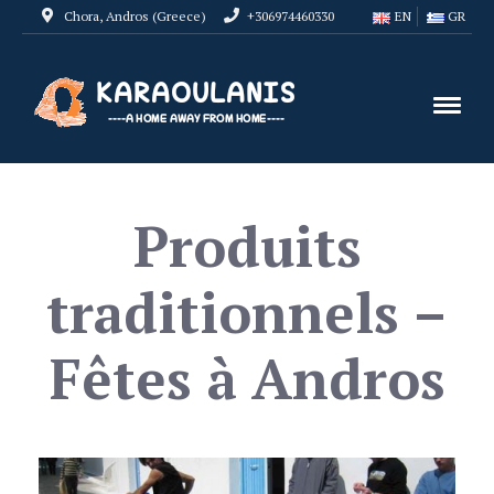
Chora, Andros (Greece)
+306974460330
EN
GR
Produits
traditionnels –
Fêtes à Andros